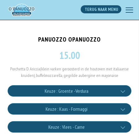
TERUG NAAR MENU
PANUOZZO OPANUOZZO
15.00
Porchetta D Ariccia(klein varken geroosterd in de houtoven met italiaanse
kruiden), buffelmozzarella, gegrilde aubergine en mayonaise
Keuze : Groente -Verdura
Tomato sauce (salsa pomodoro)
Keuze : Kaas - Formaggi
+€0.50
Mozzarella di bufala
Keuze : Vlees - Carne
Pomodori secchi (dried tomatoes)
+€2.00